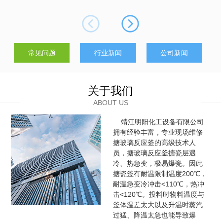
制。在维修过程中，应维护各功能模块正常运作。搅拌器轴承磨
损会影响混合均匀度，维修时需及时更换；温度控制系统包括加
热夹套或冷却管路，应检查是否堵塞或...
常见问题
行业新闻
公司新闻
关于我们
ABOUT US
靖江明阳化工设备有限公司
拥有经验丰富，专业现场维修
搪玻璃反应釜的高级技术人
员，搪玻璃反应釜搪瓷层遇
冷、热急变，极易爆瓷。因此
搪瓷釜有耐温限制温度200℃，
耐温急变冷冲击<110℃，热冲
击<120℃。投料时物料温度与
釜体温差太大以及升温时蒸汽
过猛、降温太急也能导致爆