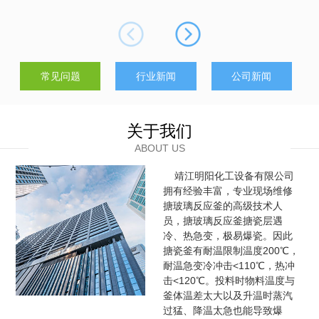
制。在维修过程中，应维护各功能模块正常运作。搅拌器轴承磨
损会影响混合均匀度，维修时需及时更换；温度控制系统包括加
热夹套或冷却管路，应检查是否堵塞或...
常见问题
行业新闻
公司新闻
关于我们
ABOUT US
靖江明阳化工设备有限公司
拥有经验丰富，专业现场维修
搪玻璃反应釜的高级技术人
员，搪玻璃反应釜搪瓷层遇
冷、热急变，极易爆瓷。因此
搪瓷釜有耐温限制温度200℃，
耐温急变冷冲击<110℃，热冲
击<120℃。投料时物料温度与
釜体温差太大以及升温时蒸汽
过猛、降温太急也能导致爆