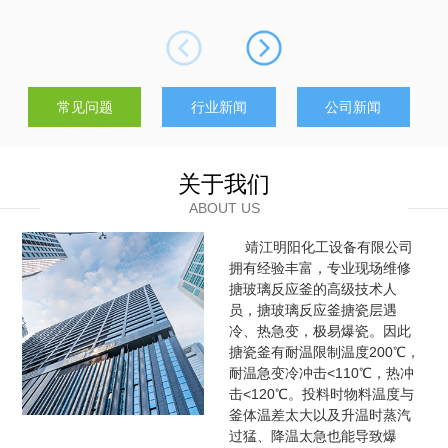
制。在维修过程中，应维护各功能模块正常运作。搅拌器轴承磨
损会影响混合均匀度，维修时需及时更换；温度控制系统包括加
热夹套或冷却管路，应检查是否堵塞或...
常见问题
行业新闻
公司新闻
关于我们
ABOUT US
靖江明阳化工设备有限公司
拥有经验丰富，专业现场维修
搪玻璃反应釜的高级技术人
员，搪玻璃反应釜搪瓷层遇
冷、热急变，极易爆瓷。因此
搪瓷釜有耐温限制温度200℃，
耐温急变冷冲击<110℃，热冲
击<120℃。投料时物料温度与
釜体温差太大以及升温时蒸汽
过猛、降温太急也能导致爆